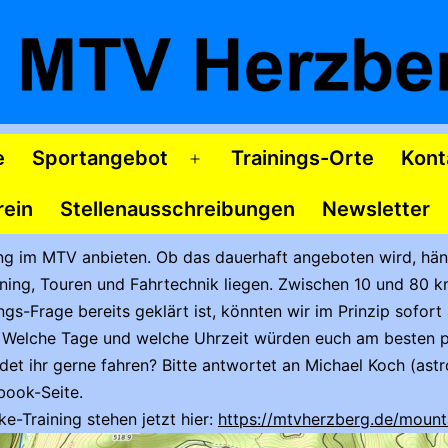
e
Sportangebot
Trainings-Orte
Kont
Menü
öffnen
rein
Stellenausschreibungen
Newsletter
ng im MTV anbieten. Ob das dauerhaft angeboten wird, hä
ning, Touren und Fahrtechnik liegen. Zwischen 10 und 80 k
gs-Frage bereits geklärt ist, könnten wir im Prinzip sofor
se? Welche Tage und welche Uhrzeit würden euch am besten 
et ihr gerne fahren? Bitte antwortet an Michael Koch (ast
book-Seite.
e-Training stehen jetzt hier:
https://mtvherzberg.de/mounta