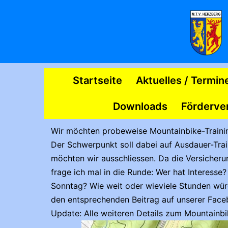
Zum
Inhalt
springen
MTV
Startseite
Aktuelles / Termin
Herzberg
Downloads
Förderve
Wir möchten probeweise Mountainbike-Traini
Der Schwerpunkt soll dabei auf Ausdauer-Trai
möchten wir ausschliessen. Da die Versicherun
frage ich mal in die Runde: Wer hat Interes
Sonntag? Wie weit oder wieviele Stunden würd
den entsprechenden Beitrag auf unserer Face
Update: Alle weiteren Details zum Mountainbik