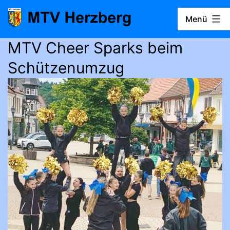
Zum
Menü
Inhalt
springen
MTV Cheer Sparks beim
MTV
Herzberg
Schützenumzug