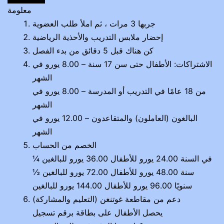
معلومة
جربها 3 مرات ، ثم املأ طلب العضوية
إحضار ملابس التدريب والأحذية الرياضية
كن هناك قبل 5 دقائق من بدء الفصل
الاشتراكات: الأطفال حتى سن 17 سنة – 8.00 يورو في
الشهر
من 18 عامًا في التدريب أو المدرسة – 8.00 يورو في
الشهر
البالغون (العاملون) والمتقاعدون – 12.00 يورو في
الشهر
الخصم من الحساب
¼ في السنة 24.00 يورو للأطفال 36.00 يورو للبالغين
½ سنة 48.00 يورو للأطفال 72.00 يورو للبالغين
سنويًا 96.00 يورو للأطفال 144.00 يورو للبالغين
دعم من مقاطعة غوتنغن (التعليم والمشاركة)
يحصل الأطفال على بطاقة برقم تسجيل