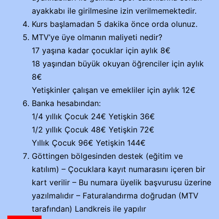
ayakkabı ile girilmesine izin verilmemektedir.
Kurs başlamadan 5 dakika önce orda olunuz.
MTV’ye üye olmanın maliyeti nedir?
17 yaşına kadar çocuklar için aylık 8€
18 yaşından büyük okuyan öğrenciler için aylık
8€
Yetişkinler çalışan ve emekliler için aylık 12€
Banka hesabından:
1/4 yıllık Çocuk 24€ Yetişkin 36€
1/2 yıllık Çocuk 48€ Yetişkin 72€
Yıllık Çocuk 96€ Yetişkin 144€
Göttingen bölgesinden destek (eğitim ve
katılım) – Çocuklara kayıt numarasını içeren bir
kart verilir – Bu numara üyelik başvurusu üzerine
yazılmalıdır – Faturalandırma doğrudan (MTV
tarafından) Landkreis ile yapılır