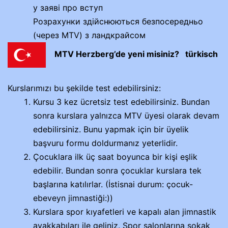
у заяві про вступ
Розрахунки здійснюються безпосередньо
(через MTV) з ландкрайсом
MTV Herzberg’de yeni misiniz? türkisch
Kurslarımızı bu şekilde test edebilirsiniz:
Kursu 3 kez ücretsiz test edebilirsiniz. Bundan
sonra kurslara yalnızca MTV üyesi olarak devam
edebilirsiniz. Bunu yapmak için bir üyelik
başvuru formu doldurmanız yeterlidir.
Çocuklara ilk üç saat boyunca bir kişi eşlik
edebilir. Bundan sonra çocuklar kurslara tek
başlarına katılırlar. (İstisnai durum: çocuk-
ebeveyn jimnastiği:))
Kurslara spor kıyafetleri ve kapalı alan jimnastik
ayakkabıları ile geliniz. Spor salonlarına sokak