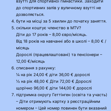
взутті для спортивної гімнастики. Заходити
до спортивних залів у вуличному взутті не
дозволяється.
бути на місці за 5 хвилин до початку заняття.
скільки коштує членство в MTV?
Діти до 17 років – 8,00 євро/місяць.
Від 18 років на навчанні або в школі – 8,00 € /
місяць
Дорослі (працевлаштовані) та пенсіонери –
12,00 €/місяць
списання з рахунку:
¼ на рік 24,00 € діти 36,00 € дорослі
½ на рік 48,00 € Діти 72,00 € Дорослі
щорічно 96,00 € діти 144,00 € дорослі
підтримка округу Геттінген (освіта та участь)
– Діти отримують картку з реєстраційним
номером – Цей номер повинен бути вказаний