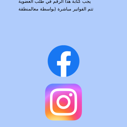
يجب كتابة هذا الرقم في طلب العضوية
تتم الفواتير مباشرة (بواسطة معالمنطقة