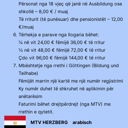
Përsonat nga 18 vjeç që janë në Ausbildung ose
shkollë – 8,00 € / muaj
Të rriturit (të punësuar) dhe pensionistët – 12,00
€/muaj
Tërhekja e parave nga llogaria bëhet:
¼ në vit 24,00 € fëmijë 36,00 € të rritur
½ në vit 48,00 € fëmijë 72,00 € të rritur
Çdo vit 96,00 € fëmijë 144,00 € të rritur
Mbështetje nga rrethi i Göttingen (Bildung und
Teilhabe)
Fëmijët marrin një kartë me një numër regjistrimi
Ky numër duhet të shkruhet në aplikimin për
anëtarësim
Faturimi bëhet drejtpërdrejt (nga MTV) me
rrethin e qytetit.
MTV HERZBERG
arabisch