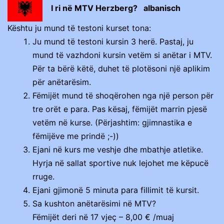
I ri në MTV Herzberg? albanisch
Kështu ju mund të testoni kurset tona:
Ju mund të testoni kursin 3 herë. Pastaj, ju
mund të vazhdoni kursin vetëm si anëtar i MTV.
Për ta bërë këtë, duhet të plotësoni një aplikim
për anëtarësim.
Fëmijët mund të shoqërohen nga një person për
tre orët e para. Pas kësaj, fëmijët marrin pjesë
vetëm në kurse. (Përjashtim: gjimnastika e
fëmijëve me prindë ;-))
Ejani në kurs me veshje dhe mbathje atletike.
Hyrja në sallat sportive nuk lejohet me këpucë
rruge.
Ejani gjimonë 5 minuta para fillimit të kursit.
Sa kushton anëtarësimi në MTV?
Fëmijët deri në 17 vjeç – 8,00 € /muaj