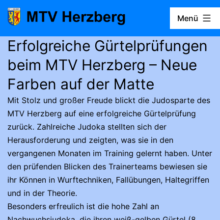
Zum
Menü
Inhalt
springen
Erfolgreiche Gürtelprüfungen
MTV
Herzberg
beim MTV Herzberg – Neue
Farben auf der Matte
Mit Stolz und großer Freude blickt die Judosparte des
MTV Herzberg auf eine erfolgreiche Gürtelprüfung
zurück. Zahlreiche Judoka stellten sich der
Herausforderung und zeigten, was sie in den
vergangenen Monaten im Training gelernt haben. Unter
den prüfenden Blicken des Trainerteams bewiesen sie
ihr Können in Wurftechniken, Fallübungen, Haltegriffen
und in der Theorie.
Besonders erfreulich ist die hohe Zahl an
Nachwuchsjudoka, die ihren weiß-gelben Gürtel (8.