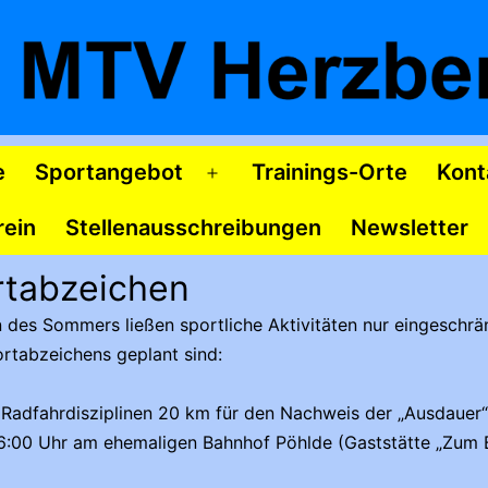
e
Sportangebot
Trainings-Orte
Kont
Menü
öffnen
rein
Stellenausschreibungen
Newsletter
rtabzeichen
es Sommers ließen sportliche Aktivitäten nur eingeschrän
rtabzeichens geplant sind:
Radfahrdisziplinen 20 km für den Nachweis der „Ausdauer
 16:00 Uhr am ehemaligen Bahnhof Pöhlde (Gaststätte „Zum 