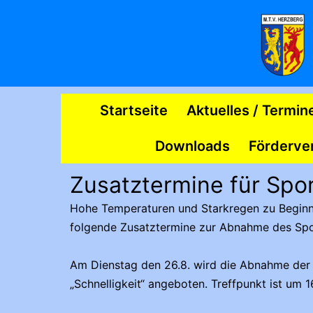
Zum
Inhalt
springen
MTV
Startseite
Aktuelles / Termin
Herzberg
Downloads
Förderve
Zusatztermine für Spo
Hohe Temperaturen und Starkregen zu Beginn d
folgende Zusatztermine zur Abnahme des Spo
Am Dienstag den 26.8. wird die Abnahme der 
„Schnelligkeit“ angeboten. Treffpunkt ist um