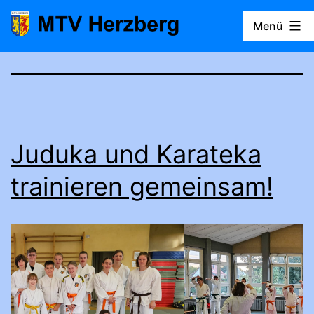
Zum
Menü
Inhalt
springen
MTV
Herzberg
Juduka und Karateka
trainieren gemeinsam!